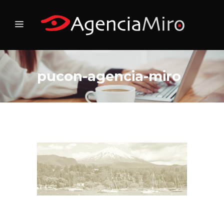
pucon-agencia-miro